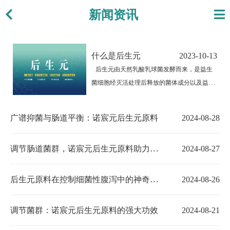
新闻资讯
什么是后生元
2023-10-13
后生元由天然乳酸乳球菌发酵而来，是益生
菌细胞经灭活处理后释放的菌体成分以及益生
菌的代谢产物，主要成分有乳酸链球菌素、乳
酸、灭活乳酸菌及多肽等。成分中的乳酸链球
广谱抑菌与肠道平衡：诺宸元后生元原料
2024-08-28
菌素对革兰氏阳性菌、革兰氏阴性菌有明显的
抑菌作用，尤其对魏氏梭菌引起的坏死性肠炎
调节肠道菌群，诺宸元后生元原料助力动物健康成长
2024-08-27
腹泻效果显著。…
后生元原料在控制细菌性腹泻中的神奇表现
2024-08-26
调节菌群：诺宸元后生元原料的强大功效
2024-08-21