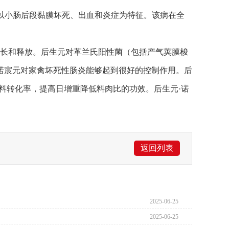
急性肠道传染病，以小肠后段黏膜坏死、出血和炎症为特征。该病在全
长和释放。后生元对革兰氏阳性菌（包括产气荚膜梭
诺宸元对家禽坏死性肠炎能够起到很好的控制作用。后
料转化率，提高日增重降低料肉比的功效。后生元·诺
返回列表
2025-06-25
2025-06-25