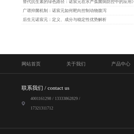
替代抗生素的绿色路径：诺宸元在水产弧菌病防控中的应用》
广谱抑菌机制：诺宸元如何靶向控制动物腹泻
后生元诺宸元：定义、成分与稳定性优势解析
网站首页
关于我们
产品中心
联系我们 / contact us
4001161298 / 13333862829 /
17321311712