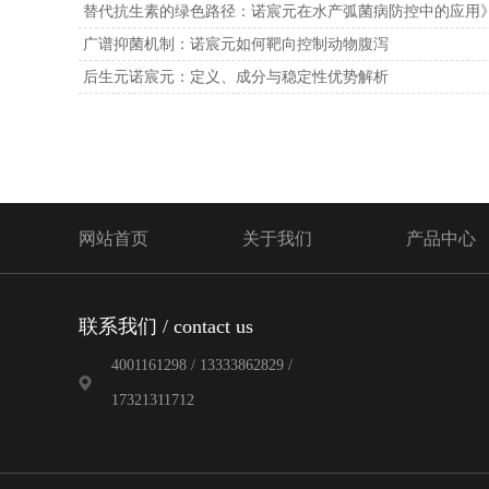
替代抗生素的绿色路径：诺宸元在水产弧菌病防控中的应用》
广谱抑菌机制：诺宸元如何靶向控制动物腹泻
后生元诺宸元：定义、成分与稳定性优势解析
网站首页
关于我们
产品中心
联系我们 / contact us
4001161298 / 13333862829 /
17321311712